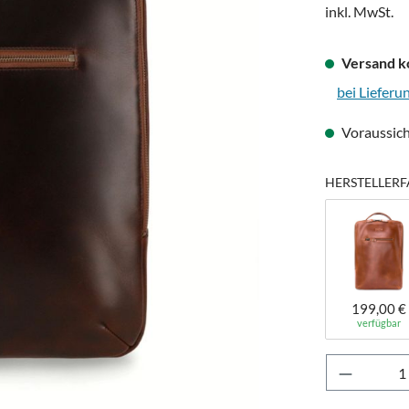
inkl. MwSt.
Versand k
bei Lieferu
Voraussich
HERSTELLERF
199,00 €
verfügbar
Produkt 