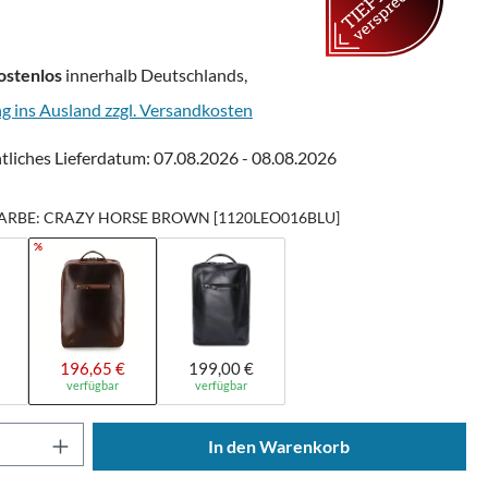
ostenlos
innerhalb Deutschlands,
ng ins Ausland zzgl. Versandkosten
tliches Lieferdatum: 07.08.2026 - 08.08.2026
ARBE: CRAZY HORSE BROWN [1120LEO016BLU]
%
196,65 €
199,00 €
verfügbar
verfügbar
Anzahl: Gib den gewünschten Wert ein oder
In den Warenkorb