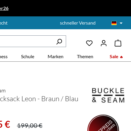
er26
echt
schneller Versand
ness
Schule
Marken
Themen
Sale
eam
cksack Leon - Braun / Blau
:
Regulärer Preis:
5 €
199,00 €