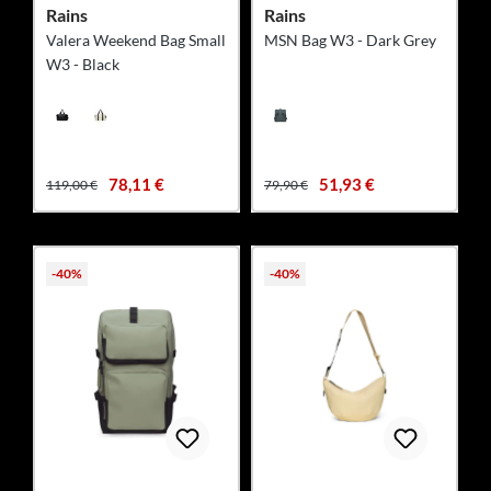
Rains
Rains
Valera Weekend Bag Small
MSN Bag W3 - Dark Grey
W3 - Black
78,11 €
51,93 €
119,00 €
79,90 €
-40%
-40%