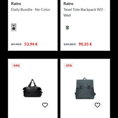
Rains
Rains
Daily Bundle - No Color
Texel Tote Backpack W3 -
Well
53,94 €
90,35 €
89,90 €
139,00 €
-34%
-35%