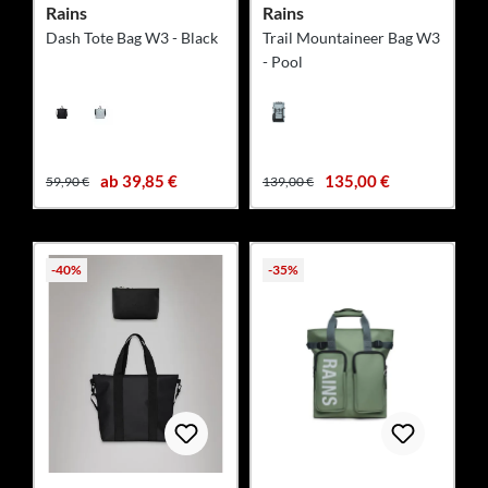
Rains
Rains
Dash Tote Bag W3 - Black
Trail Mountaineer Bag W3
- Pool
ab 39,85 €
135,00 €
59,90 €
139,00 €
-40%
-35%