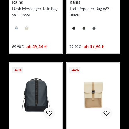
Rains
Rains
Dash Messenger Tote Bag
Trail Reporter Bag W3 -
W3 - Pool
Black
ab 45,44 €
ab 47,94 €
69,90 €
79,90 €
-47%
-46%