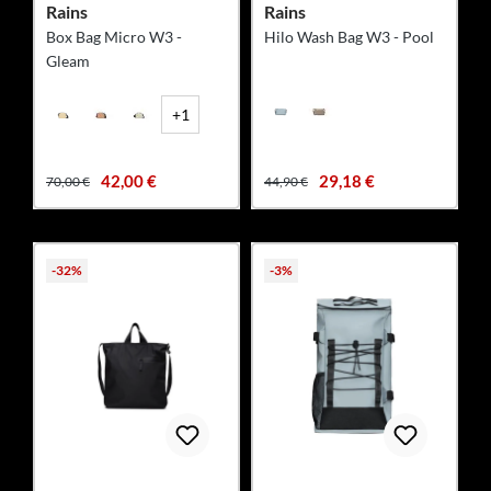
Rains
Rains
Box Bag Micro W3 -
Hilo Wash Bag W3 - Pool
Gleam
+1
42,00 €
29,18 €
70,00 €
44,90 €
-32%
-3%