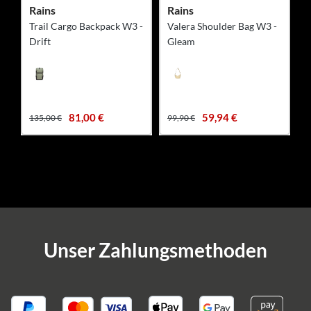
Rains
Rains
Trail Cargo Backpack W3 -
Valera Shoulder Bag W3 -
Drift
Gleam
81,00 €
59,94 €
135,00 €
99,90 €
Unser Zahlungsmethoden