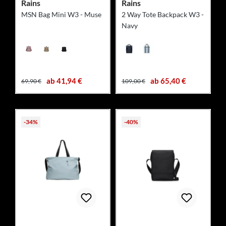
Rains
Rains
MSN Bag Mini W3 - Muse
2 Way Tote Backpack W3 -
Navy
ab 41,94 €
ab 65,40 €
69,90 €
109,00 €
-34%
-40%