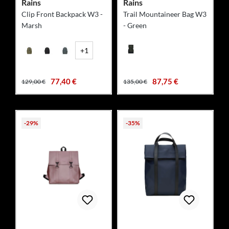
Rains
Rains
Clip Front Backpack W3 -
Trail Mountaineer Bag W3
Marsh
- Green
+1
77,40 €
87,75 €
129,00 €
135,00 €
-29%
-35%