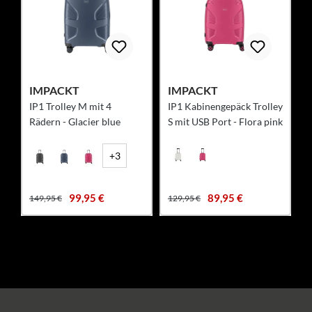
IMPACKT
IMPACKT
IP1 Trolley M mit 4
IP1 Kabinengepäck Trolley
Rädern - Glacier blue
S mit USB Port - Flora pink
+3
99,95 €
89,95 €
149,95 €
129,95 €