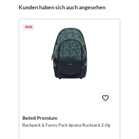
Kunden haben sich auch angesehen
Produktgalerie überspringen
-50%
Belmil Premium
Backpack & Fanny Pack Iguana Ruck sack 2-tlg