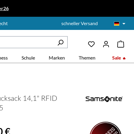
er26
echt
schneller Versand
ness
Schule
Marken
Themen
Sale
cksack 14,1" RFID
5
is:
0 €