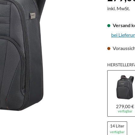
inkl. MwSt.
Versand k
bei Lieferu
Voraussich
HERSTELLERFA
279,00 €
verfügbar
14 Liter
verfügbar