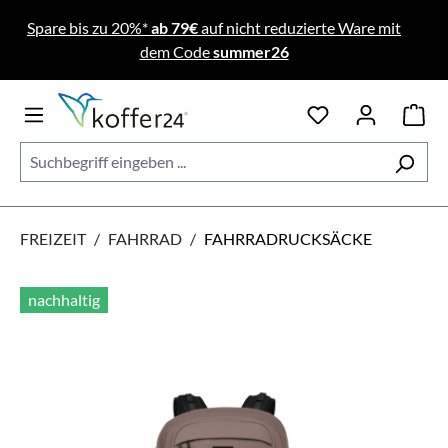
Zum Hauptinhalt springen
Spare bis zu 20%*
ab 79€
auf nicht reduzierte Ware mit
dem Code
summer26
FREIZEIT
/
FAHRRAD
/
FAHRRADRUCKSÄCKE
Bildergalerie überspringen
nachhaltig