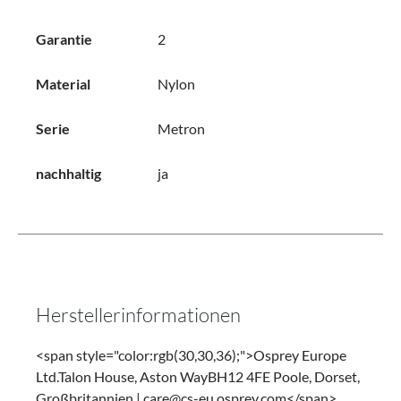
Garantie
2
Material
Nylon
Serie
Metron
nachhaltig
ja
Herstellerinformationen
<span style="color:rgb(30,30,36);">Osprey Europe
Ltd.Talon House, Aston WayBH12 4FE Poole, Dorset,
Großbritannien | care@cs-eu.osprey.com</span>