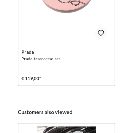
Prada
Prada-tasaccessoires
€ 119,00*
Customers also viewed
Productgalerij overslaan