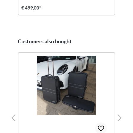
€ 499,00*
Customers also bought
Productgalerij overslaan