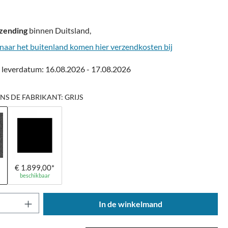
rzending
binnen Duitsland,
g naar het buitenland komen hier verzendkosten bij
leverdatum: 16.08.2026 - 17.08.2026
NS DE FABRIKANT: GRIJS
*
€ 1.899,00*
beschikbaar
oeveelheid: Voer de gewenste hoeveelheid 
In de winkelmand