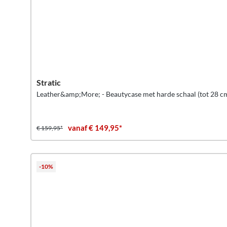
Stratic
Leather&amp;More; - Beautycase met harde schaal (tot 28 c
vanaf € 149,95*
€ 159,95*
-10%