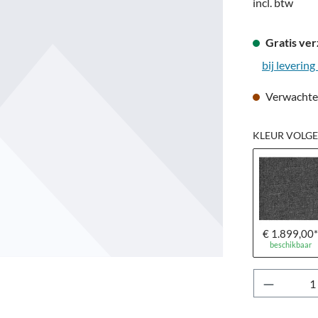
incl. btw
Gratis ve
bij leverin
Verwachte 
KLEUR VOLGE
€ 1.899,00
beschikbaar
Producth