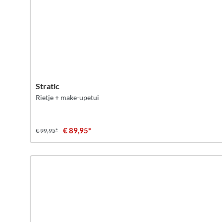
Stratic
Rietje + make-upetui
€ 89,95*
€ 99,95*