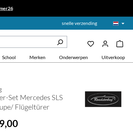
mer26
snelle verzending
School
Merken
Onderwerpen
Uitverkoop
g
er-Set Mercedes SLS
pe/ Flügeltürer
:
9,00