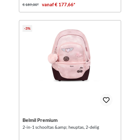
vanaf € 177,66*
€ 189,00*
-3%
Belmil Premium
2-in-1 schooltas &amp; heuptas, 2-delig