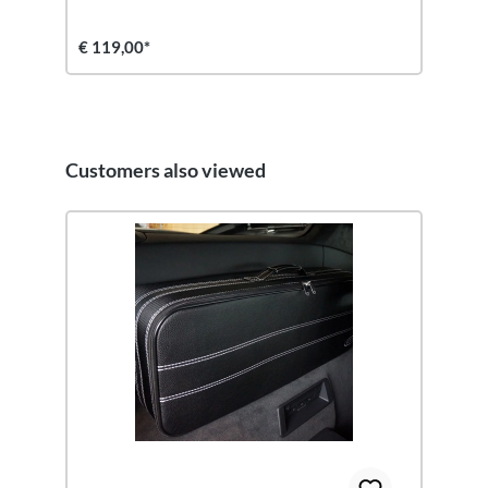
€ 119,00*
Customers also viewed
Productgalerij overslaan