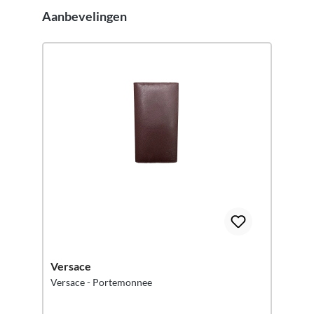
Aanbevelingen
Productgalerij overslaan
Versace
Versace - Portemonnee