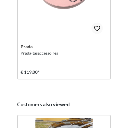
Prada
Prada-tasaccessoires
€ 119,00*
Customers also viewed
Productgalerij overslaan