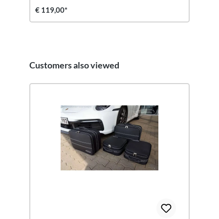
€ 119,00*
Customers also viewed
Productgalerij overslaan