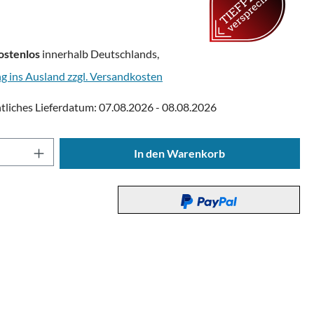
ostenlos
innerhalb Deutschlands,
ng ins Ausland zzgl. Versandkosten
tliches Lieferdatum: 07.08.2026 - 08.08.2026
Anzahl: Gib den gewünschten Wert ein oder
In den Warenkorb