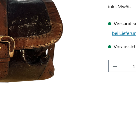
inkl. MwSt.
Versand k
bei Lieferu
Voraussich
Produkt 