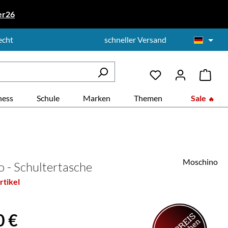
er26
echt
schneller Versand
ness
Schule
Marken
Themen
Sale
Moschino
 - Schultertasche
rtikel
is:
0 €