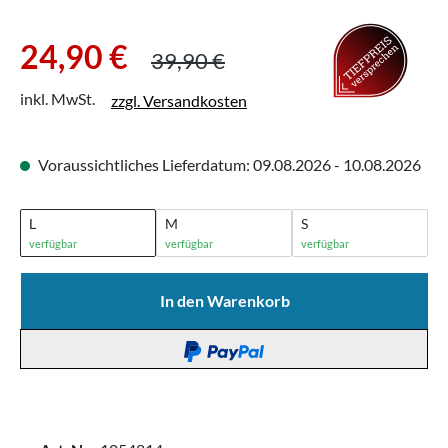
Verkaufspreis:
Regulärer Preis:
24,90 €
39,90 €
inkl. MwSt.
zzgl. Versandkosten
Voraussichtliches Lieferdatum: 09.08.2026 - 10.08.2026
L
M
S
verfügbar
verfügbar
verfügbar
In den Warenkorb