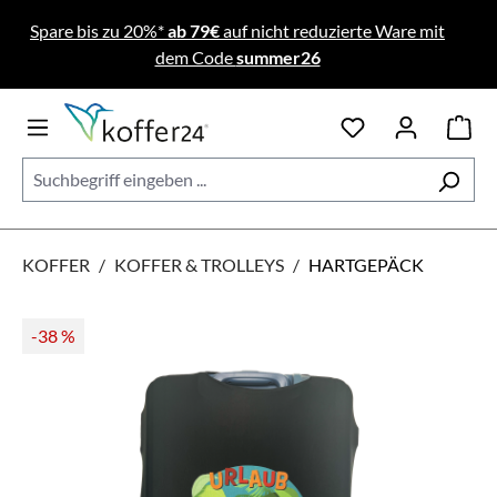
Zum Hauptinhalt springen
Spare bis zu 20%*
ab 79€
auf nicht reduzierte Ware mit
dem Code
summer26
KOFFER
/
KOFFER & TROLLEYS
/
HARTGEPÄCK
Bildergalerie überspringen
-38
%