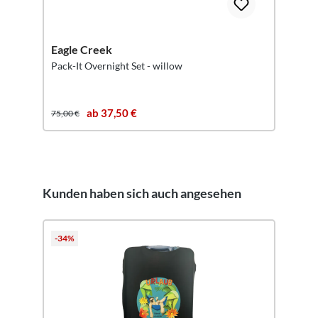
Eagle Creek
Pack-It Overnight Set - willow
ab 37,50 €
75,00 €
Kunden haben sich auch angesehen
Produktgalerie überspringen
-34%