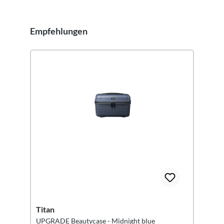
Empfehlungen
Produktgalerie überspringen
Titan
UPGRADE Beautycase - Midnight blue