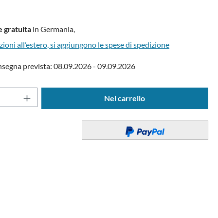
 gratuita
in Germania,
zioni all’estero, si aggiungono le spese di spedizione
nsegna prevista: 08.09.2026 - 09.09.2026
del prodotto: inserisci la quantità desidera
Nel carrello