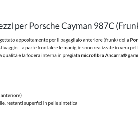
 pezzi per Porsche Cayman 987C (Frun
gettato appositamente per il bagagliaio anteriore (frunk) della
Por
stivaggio.
La parte frontale e le maniglie sono realizzate in vera pel
a qualità e la fodera interna in pregiata
microfibra Ancarra®
garan
o anteriore)
e, restanti superfici in pelle sintetica