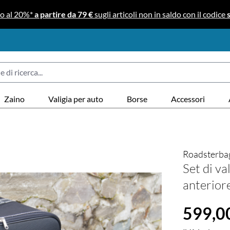
no al 20%*
a partire da 79 €
sugli articoli non in saldo con il codice
Zaino
Valigia per auto
Borse
Accessori
Roadsterba
Set di v
anterior
Prezzo norma
599,0