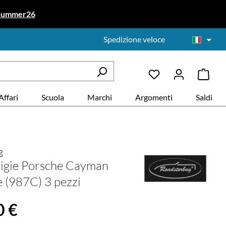
summer26
Spedizione veloce
Affari
Scuola
Marchi
Argomenti
Saldi
g
aligie Porsche Cayman
e (987C) 3 pezzi
le:
0 €