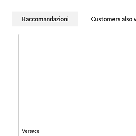
Raccomandazioni
Customers also 
Salta la galleria dei prodotti
Versace