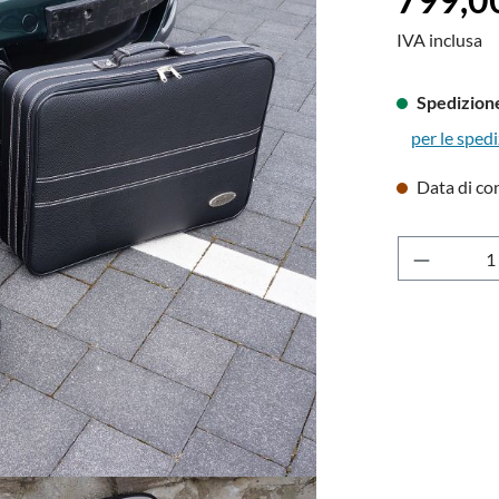
IVA inclusa
Spedizione
per le spedi
Data di co
Quantità 