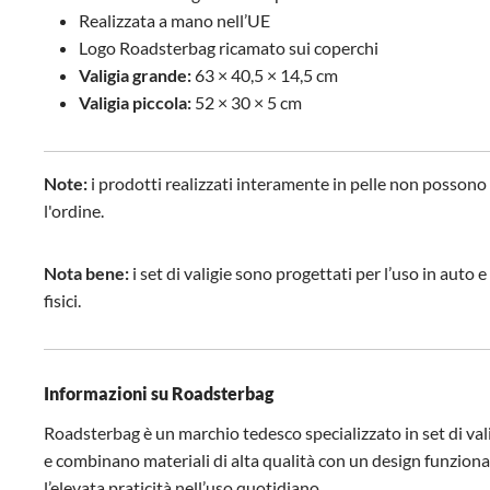
Realizzata a mano nell’UE
Logo Roadsterbag ricamato sui coperchi
Valigia grande:
63 × 40,5 × 14,5 cm
Valigia piccola:
52 × 30 × 5 cm
Note:
i prodotti realizzati interamente in pelle non possono 
l'ordine.
Nota bene:
i set di valigie sono progettati per l’uso in aut
fisici.
Informazioni su Roadsterbag
Roadsterbag è un marchio tedesco specializzato in set di valig
e combinano materiali di alta qualità con un design funzionale
l’elevata praticità nell’uso quotidiano.