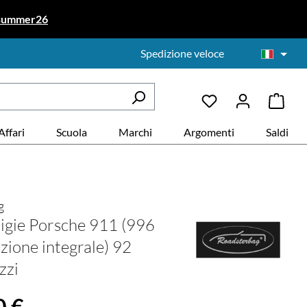
summer26
Spedizione veloce
Affari
Scuola
Marchi
Argomenti
Saldi
g
aligie Porsche 911 (996
zione integrale) 92
ezzi
le:
0 €