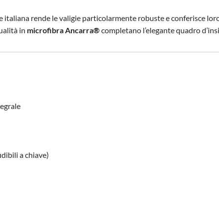
e italiana rende le valigie particolarmente robuste e conferisce lo
ualità in
microfibra Ancarra®
completano l’elegante quadro d’ins
tegrale
dibili a chiave)