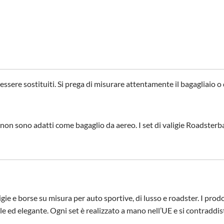
essere sostituiti. Si prega di misurare attentamente il bagagliaio o
o e non sono adatti come bagaglio da aereo. I set di valigie Roadste
ie e borse su misura per auto sportive, di lusso e roadster. I prodo
 ed elegante. Ogni set è realizzato a mano nell’UE e si contraddisti