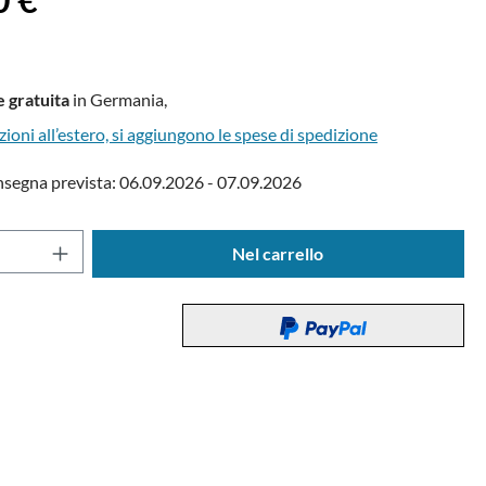
 gratuita
in Germania,
zioni all’estero, si aggiungono le spese di spedizione
nsegna prevista: 06.09.2026 - 07.09.2026
del prodotto: inserisci la quantità desidera
Nel carrello