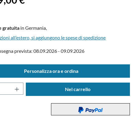
 gratuita
in Germania,
zioni all’estero, si aggiungono le spese di spedizione
nsegna prevista: 08.09.2026 - 09.09.2026
Personalizza ora e ordina
del prodotto: inserisci la quantità desidera
Nel carrello