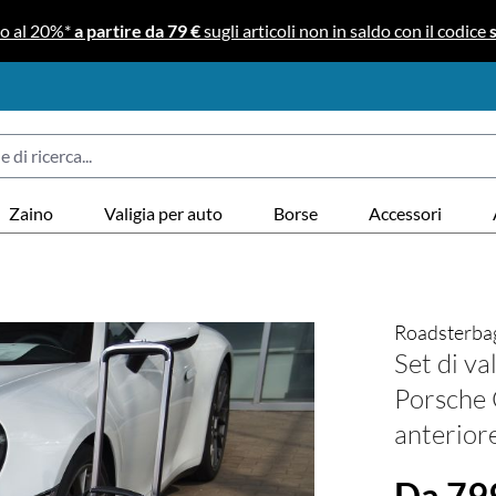
no al 20%*
a partire da 79 €
sugli articoli non in saldo con il codice
Zaino
Valigia per auto
Borse
Accessori
Roadsterba
Set di va
Porsche
anteriore
Da 79