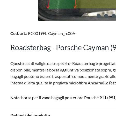
Cod. art.:
RC0019FL-Cayman_rc00A
Roadsterbag - Porsche Cayman (981
Questo set di valigie da tre pezzi di Roadsterbag è progettat
disponibile, mentre la borsa aggiuntiva posizionata sopra, gr
bagagli possono essere trasportati comodamente grazie alle c
interna di alta qualità in pregiata microfibra Ancarra® e l’e
Nota:
borsa per il vano bagagli posteriore Porsche 911 (99
Dettagli del prodotto