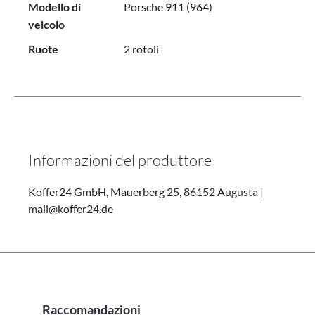
Modello di
Porsche 911 (964)
veicolo
Ruote
2 rotoli
Informazioni del produttore
Koffer24 GmbH, Mauerberg 25, 86152 Augusta |
mail@koffer24.de
Raccomandazioni
Salta la galleria dei prodotti