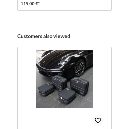
119,00 €*
Customers also viewed
Salta la galleria dei prodotti