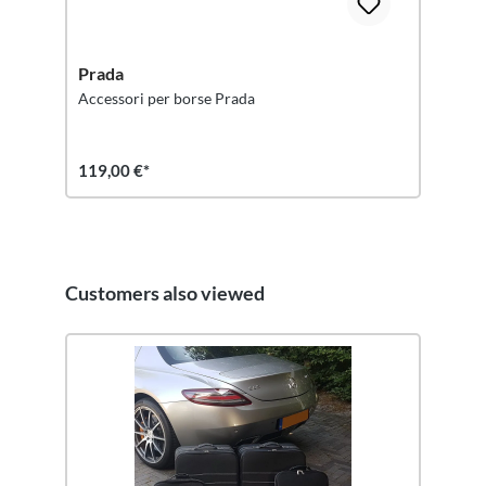
Prada
Accessori per borse Prada
119,00 €*
Customers also viewed
Salta la galleria dei prodotti