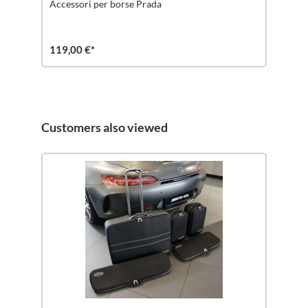
Accessori per borse Prada
119,00 €*
Customers also viewed
Salta la galleria dei prodotti