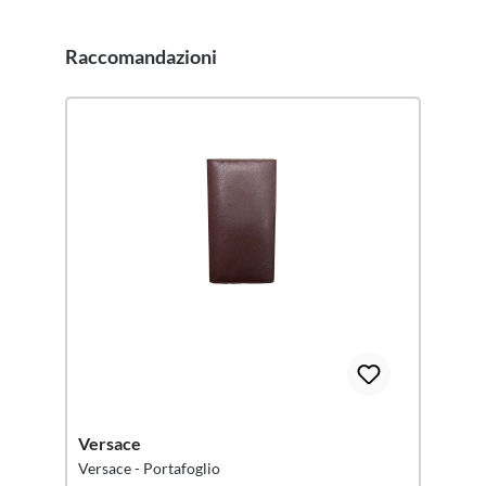
Raccomandazioni
Salta la galleria dei prodotti
Versace
Versace - Portafoglio