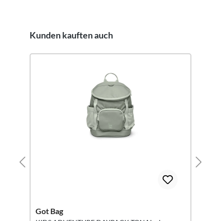
Kunden kauften auch
Produktgalerie überspringen
Got Bag