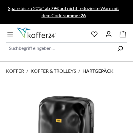
Zum Hauptinhalt springen
Spare bis zu 20%*
ab 79€
auf nicht reduzierte Ware mit
dem Code
summer26
KOFFER
/
KOFFER & TROLLEYS
/
HARTGEPÄCK
Bildergalerie überspringen