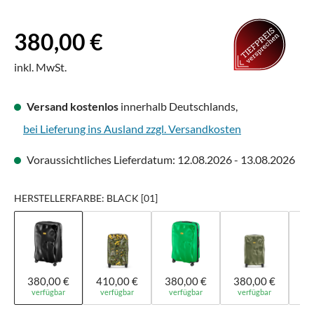
Regulärer Preis:
380,00 €
inkl. MwSt.
Versand kostenlos
innerhalb Deutschlands,
bei Lieferung ins Ausland zzgl. Versandkosten
Voraussichtliches Lieferdatum: 12.08.2026 - 13.08.2026
HERSTELLERFARBE: BLACK [01]
380,00 €
410,00 €
380,00 €
380,00 €
38
verfügbar
verfügbar
verfügbar
verfügbar
ve