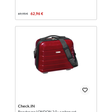
62,96 €
69,95 €
Check.IN
Beautycase LONDON 2.0 - carbon rot