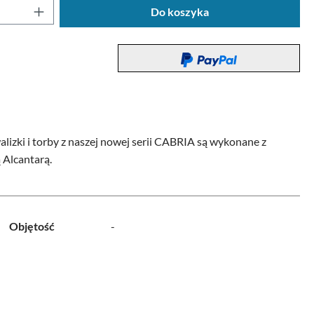
oduktu: Wprowadź żądaną ilość lub użyj przyc
Do koszyka
alizki i torby z naszej nowej serii CABRIA są wykonane z
 Alcantarą.
Objętość
-