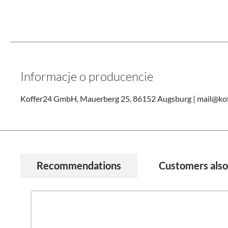
Informacje o producencie
Koffer24 GmbH, Mauerberg 25, 86152 Augsburg | mail@kof
Recommendations
Customers als
Pomiń galerię produktów