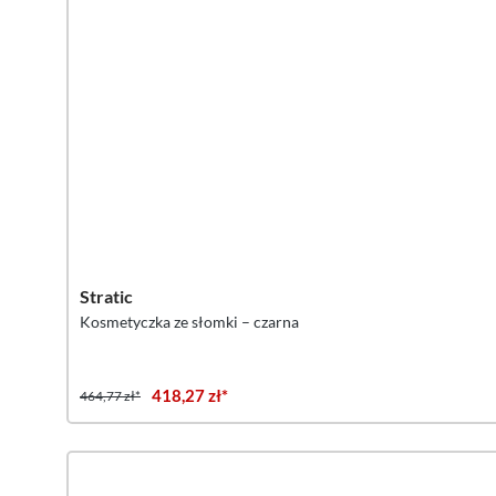
Stratic
Kosmetyczka ze słomki – czarna
418,27 zł*
464,77 zł*