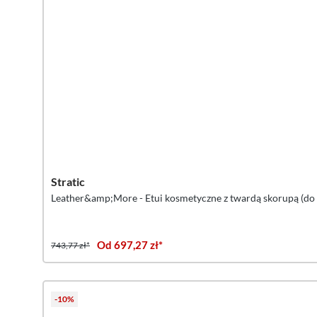
Stratic
Leather&amp;More - Etui kosmetyczne z twardą skorupą (do 2
Od 697,27 zł*
743,77 zł*
-10%