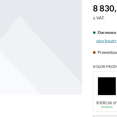
Cena regular
8 830,
z. VAT.
Darmowa 
plus koszty
Przewidywa
KOLOR PROD
8 830,36 zł
dostępny