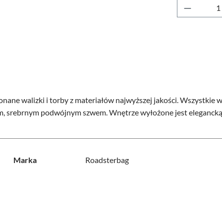
Ilość pr
nane walizki i torby z materiałów najwyższej jakości. Wszystkie w
nym, srebrnym podwójnym szwem. Wnętrze wyłożone jest elegancką
Marka
Roadsterbag