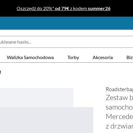
Oszczędź do 20%*
od 79€
z kodem
summer26
Walizka Samochodowa
Torby
Akcesoria
Bi
M
Roadsterba
Zestaw 
samocho
Mercede
z drzwia