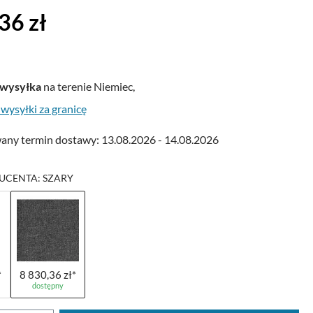
na:
36 zł
wysyłka
na terenie Niemiec,
 wysyłki za granicę
ny termin dostawy: 13.08.2026 - 14.08.2026
UCENTA: SZARY
*
8 830,36 zł*
dostępny