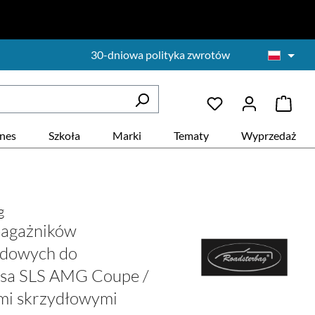
30-dniowa polityka zwrotów
znes
Szkoła
Marki
Tematy
Wyprzedaż
g
bagażników
dowych do
sa SLS AMG Coupe /
mi skrzydłowymi