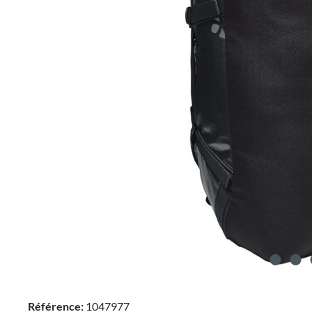
Référence:
1047977