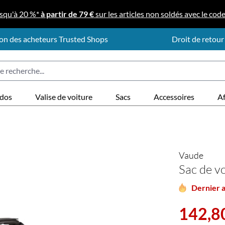
squ'à 20 %*
à partir de 79 €
sur les articles non soldés avec le cod
on des acheteurs Trusted Shops
Droit de retour
 dos
Valise de voiture
Sacs
Accessoires
Af
Vaude
Sac de v
Dernier a
Prix de vente 
142,8