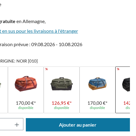
e
gratuite
en Allemagne,
t en sus pour les livraisons à l'étranger
raison prévue : 09.08.2026 - 10.08.2026
IGINE: NOIR [010]
%
%
170,00 €*
126,95 €*
170,00 €*
142,8
disponible
disponible
disponible
dispon
 de produit : Entrez la quantité souhaitée o
Ajouter au panier