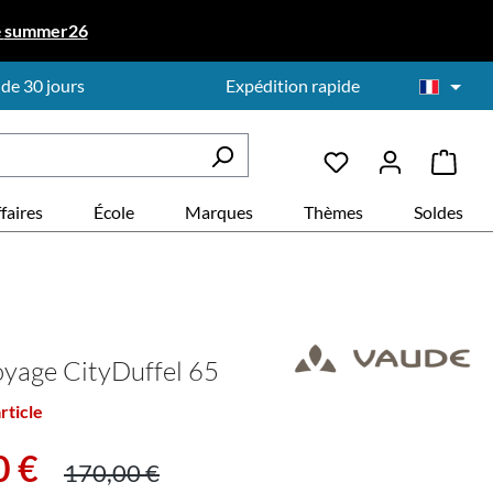
e
summer26
 de 30 jours
Expédition rapide
faires
École
Marques
Thèmes
Soldes
oyage CityDuffel 65
rticle
:
Prix régulier :
0 €
170,00 €