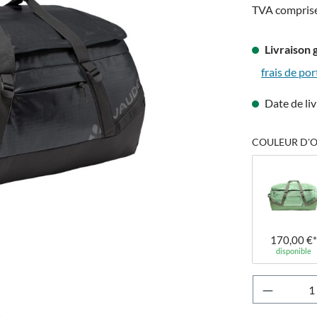
TVA compris
Livraison 
frais de por
Date de liv
COULEUR D'OR
170,00 €*
disponible
Quantité