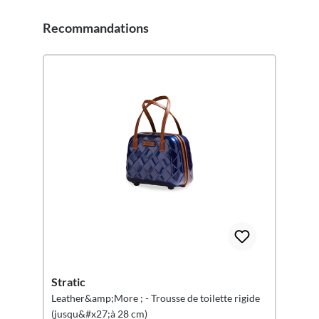
Recommandations
Ignorer la galerie de produits
Stratic
Leather&amp;More ; - Trousse de toilette rigide
(jusqu&#x27;à 28 cm)