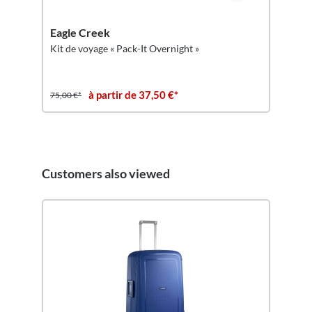
Eagle Creek
Kit de voyage « Pack-It Overnight »
à partir de 37,50 €*
75,00 €*
Customers also viewed
Ignorer la galerie de produits