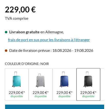
Prix régulier :
229,00 €
TVA comprise
Livraison gratuite
en Allemagne,
frais de port en sus pour les livraisons à l'étranger
Date de livraison prévue : 18.08.2026 - 19.08.2026
COULEUR D'ORIGINE: NOIR
229,00 €*
229,00 €*
229,00 €*
229,00 €*
22
disponible
disponible
disponible
disponible
di