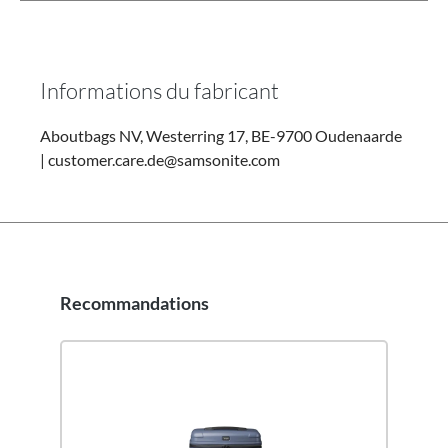
Informations du fabricant
Aboutbags NV, Westerring 17, BE-9700 Oudenaarde
| customer.care.de@samsonite.com
Recommandations
Ignorer la galerie de produits