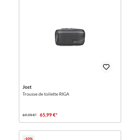
Jost
Trousse de toilette RIGA
65,99 €*
69,95 €*
-10%