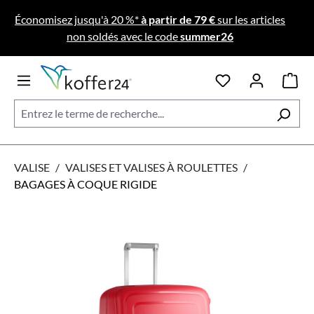
Passer au contenu principal
Économisez jusqu'à 20 %*
à partir de 79 €
sur les articles
non soldés avec le code
summer26
VALISE
/
VALISES ET VALISES À ROULETTES
/
BAGAGES À COQUE RIGIDE
Ignorer la galerie d'images