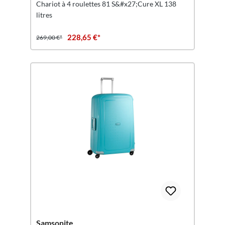
Chariot à 4 roulettes 81 S&#x27;Cure XL 138
litres
228,65 €*
269,00 €*
Samsonite