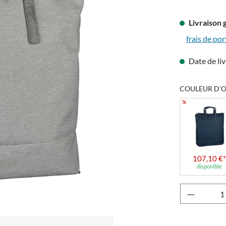
Livraison 
frais de por
Date de liv
COULEUR D'OR
%
107,10 €*
disponible
Quantité