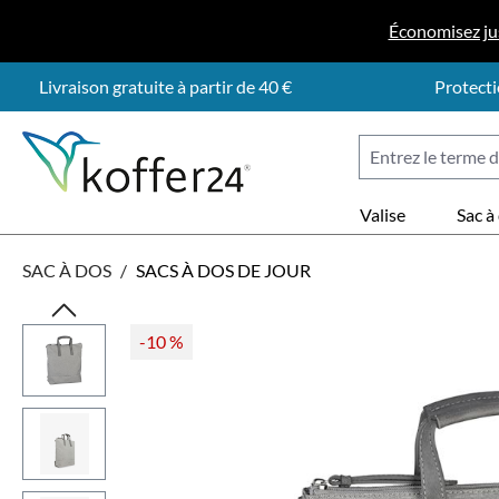
ser au contenu principal
Passer à la recherche
Passer à la navigation principale
Économisez ju
Livraison gratuite à partir de 40 €
Protecti
Valise
Sac à
SAC À DOS
/
SACS À DOS DE JOUR
Ignorer la galerie d'images
-10
%