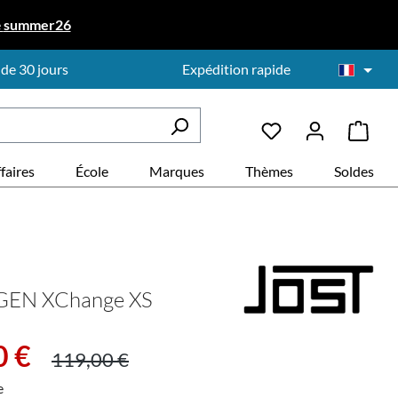
e
summer26
 de 30 jours
Expédition rapide
faires
École
Marques
Thèmes
Soldes
GEN XChange XS
:
Prix régulier :
0 €
119,00 €
e