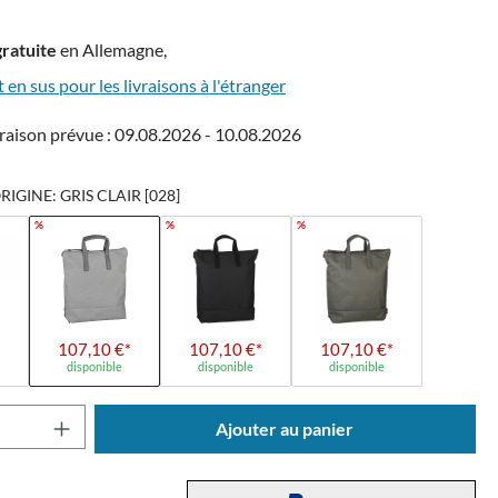
gratuite
en Allemagne,
t en sus pour les livraisons à l'étranger
raison prévue : 09.08.2026 - 10.08.2026
IGINE: GRIS CLAIR [028]
%
%
%
107,10 €*
107,10 €*
107,10 €*
disponible
disponible
disponible
 de produit : Entrez la quantité souhaitée o
Ajouter au panier