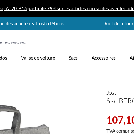
squ'à 20 %*
à partir de 79 €
sur les articles non soldés avec le cod
on des acheteurs Trusted Shops
Droit de retour
 dos
Valise de voiture
Sacs
Accessoires
Af
Jost
Sac BER
Prix de vente 
107,1
TVA compris