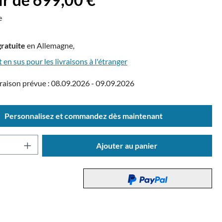
e
gratuite
en Allemagne,
t en sus pour les livraisons à l'étranger
raison prévue : 08.09.2026 - 09.09.2026
Personnalisez et commandez dès maintenant
 de produit : Entrez la quantité souhaitée o
Ajouter au panier