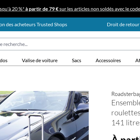
squ'à 20 %*
à partir de 79 €
sur les articles non soldés avec le cod
on des acheteurs Trusted Shops
Droit de retour
 dos
Valise de voiture
Sacs
Accessoires
Af
Roadsterba
Ensemble
roulette
141 litre
À part