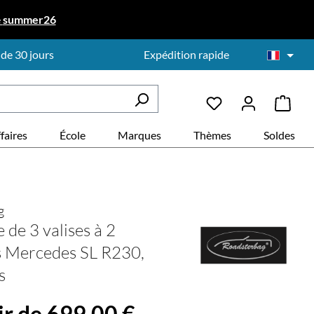
e
summer26
 de 30 jours
Expédition rapide
faires
École
Marques
Thèmes
Soldes
g
 de 3 valises à 2
s Mercedes SL R230,
s
ir de 699,00 €