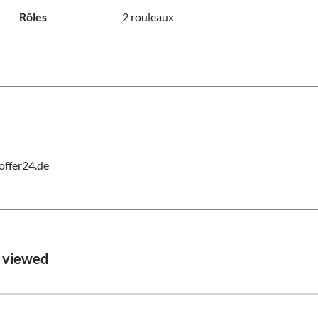
Rôles
2 rouleaux
offer24.de
 viewed