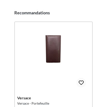
Recommandations
Ignorer la galerie de produits
Versace
Versace - Portefeuille