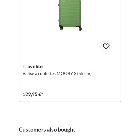
Travelite
Valise à roulettes MOOBY S (55 cm)
129,95 €*
Customers also bought
Ignorer la galerie de produits