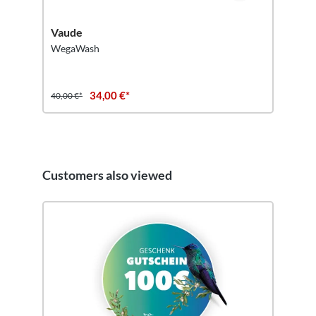
Vaude
WegaWash
34,00 €*
40,00 €*
Customers also viewed
Ignorer la galerie de produits