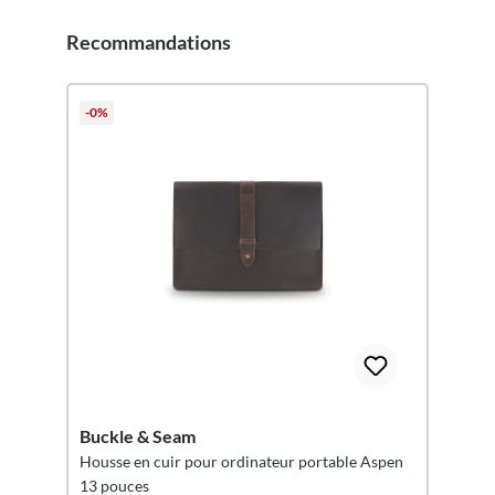
Recommandations
Ignorer la galerie de produits
-0%
Buckle & Seam
Housse en cuir pour ordinateur portable Aspen
13 pouces